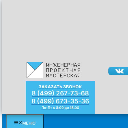
Перейти к содержимому
КОМПАНИЯ
О нас
Документы
Жизнь организации
Статьи
Галерея работ
Отзывы
Контакты
ЗАКАЗАТЬ ЗВОНОК
8 (499) 267-73-68
Главная
»
Внутренние сети
»
Проект вентиляции
»
Склад
8 (499) 673-35-36
Пн-Пт с 8:00 до 18:00
МЕНЮ