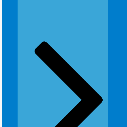
Но минус системы принудительной вентиляции в том, что 
Также стоит брать в учёт стоимость электроэнергии, кото
нуждается в технических осмотрах. Поэтому не каждый за
Специалисты, составляя проект вентиляции склада, стар
использовании естественной и принудительной вентиляции
точности в расчётах. Но зато на выходе получается каче