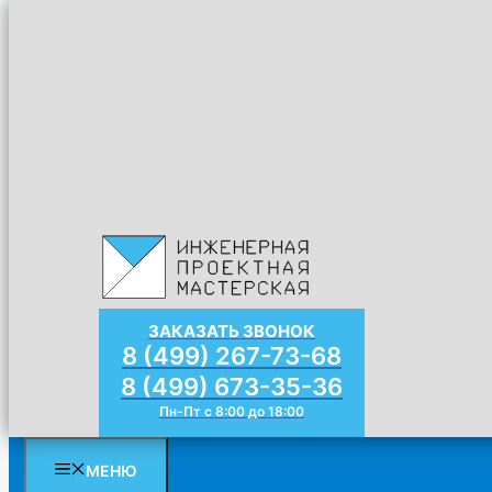
Перейти к содержимому
КОМПАНИЯ
О нас
Документы
Жизнь организации
Статьи
Галерея работ
Отзывы
Контакты
ЗАКАЗАТЬ ЗВОНОК
8 (499) 267-73-68
Главная
»
Внутренние сети
»
Проект кондиционирования
8 (499) 673-35-36
ПРОЕКТ КОНДИЦ
Пн-Пт с 8:00 до 18:00
МЕНЮ