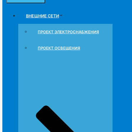
Проект кондиционирования муниципальных учреждени
оборудования и размещение системы кондиционирова
ВНЕШНИЕ СЕТИ
ПРОЕКТ ЭЛЕКТРОСНАБЖЕНИЯ
В процессе проектирования систем кондиционирования м
работы оборудования, в противном случае работа элемен
ПРОЕКТ ОСВЕЩЕНИЯ
Не считая обеспечения комфортных условий во время нах
эксплуатационным нормам. Существуют специальные треб
В помещениях муниципального учреждения те
Безопасность.
Монтаж согласно с СанПиН;
Малошумность
Э
нергоэффективность.
Пример проекта кондицион