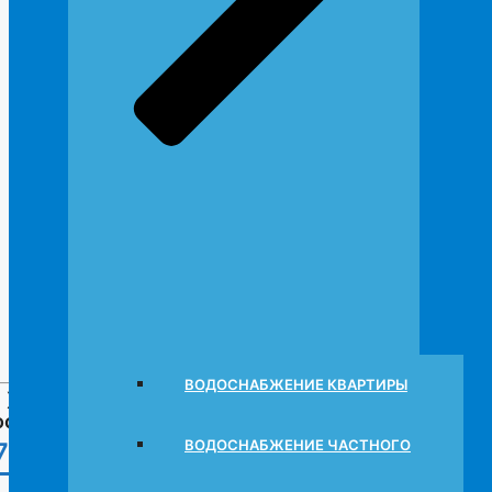
Проект кондиционирования муниципальных учреждений фо
кондиционирования.
По ГОСТ 30494-2011 определяют
ся
требования влажности 
кондиционирования муниципальных учреждений берут во в
ВОДОСНАБЖЕНИЕ КВАРТИРЫ
 ХОТИТЕ ЗАКАЗАТЬ ПАКЕТ ДОКУМЕНТО
сто позвоните нам по телефону
7 (903) 710 22 88
ВОДОСНАБЖЕНИЕ ЧАСТНОГО